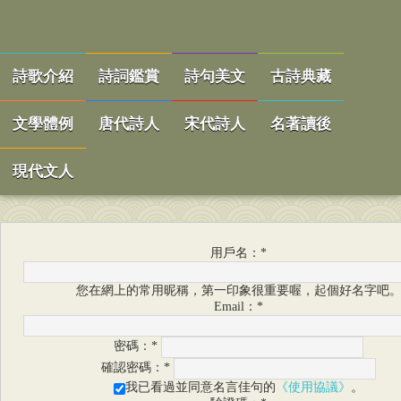
詩歌介紹
詩詞鑑賞
詩句美文
古詩典藏
文學體例
唐代詩人
宋代詩人
名著讀後
現代文人
用戶名：
*
您在網上的常用昵稱，第一印象很重要喔，起個好名字吧
Email：
*
密碼：
*
確認密碼：
*
我已看過並同意名言佳句的
《使用協議》
。