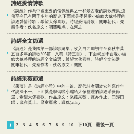
詩經愛情詩歌
《詩經》作為中國重要的儒傢經典之一和最古老的詩歌總集,流
傳至今已有兩千多年的歷史,下面就是學習啦小編給大傢整理的
詩經愛情詩歌，希望大傢喜歡。詩經愛情詩歌：關雎朝代：先
秦作者：佚名原文：關關雎鳩，在河之
詩經全文節選
《詩經》是我國第一部詩歌總集，收入自西周初年至春秋中葉
五百多年的詩歌305篇，又稱《詩三百》。下面就是學習啦小編
給大傢整理的詩經全文節選，希望大傢喜歡。詩經全文節選：
關雎朝代：先秦作者：佚名原文：關關
詩經采薇節選
《采薇》是《詩經小雅》中的一篇。歷代註者關於它的寫作年
代說法不一。下面就是學習啦小編給大傢整理的詩經采薇節
選，希望大傢喜歡。作品原文：采薇采薇，薇亦作止。曰歸曰
歸，歲亦莫止。靡室靡傢，玁狁(xiǎny
2
3
4
5
6
7
8
9
10
下10頁
最後一頁
1