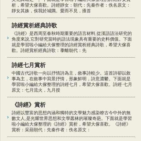
析，希望大傢喜歡。詩經靜女：朝代：先秦作者：佚名原文：
靜女其姝，俟我於城隅。愛而不見，搔首
詩經賞析經典詩歌
《詩經》是西周至春秋時期重要的語言材料,從漢語語法研究的
角度來說,它對研究當時的語法現象具有重要的史料價值。下面
就是學習啦小編給大傢整理的詩經賞析經典詩歌，希望大傢喜
歡。詩經賞析經典詩歌：黍離朝代：先
詩經七月賞析
中國古代詩歌一向以抒情詩為主，敘事詩較少。這首詩卻以敘
事為主，在敘事中寫景抒情，形象鮮明，詩意濃鬱。下面就是
學習啦小編給大傢整理的詩經七月，希望大傢喜歡。詩經·七月
原文：七月流火，九月授
《詩經》賞析
詩經以豐富的思想內涵和獨特的文學魅力感染瞭古今中外的無
數文人,是光耀世界思想和文學叢林的璀璨奇葩。下面就是學習
啦小編給大傢整理的《詩經》賞析，希望大傢喜歡。《詩經》
賞析：采蘋朝代：先秦作者：佚名原文：