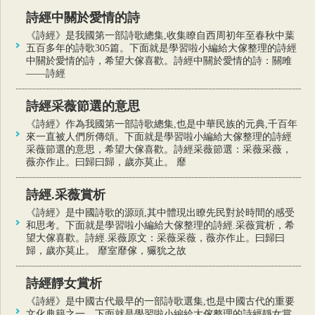
詩經中關於愛情的詩
《詩經》是我國第一部詩歌總集,收集瞭自西周初年至春秋中葉
五百多年的詩歌305篇。下面就是學習啦小編給大傢整理的詩經
中關於愛情的詩，希望大傢喜歡。詩經中關於愛情的詩：關雎
——詩經
詩經采薇節選的意思
《詩經》作為我國第一部詩歌總集,也是中華民族的元典,千百年
來一直被人們所傳頌。下面就是學習啦小編給大傢整理的詩經
采薇節選的意思，希望大傢喜歡。詩經采薇節選：采薇采薇，
薇亦作止。曰歸曰歸，歲亦莫止。 靡
詩經.采薇賞析
《詩經》是中國詩歌的源頭,其中體現出瞭先民對於時間的感受
和思考。下面就是學習啦小編給大傢整理的詩經.采薇賞析，希
望大傢喜歡。詩經.采薇原文：采薇采薇，薇亦作止。曰歸曰
歸，歲亦莫止。 靡室靡傢，玁狁之故
詩經靜女賞析
《詩經》是中國古代最早的一部詩歌選集,也是中國古代的重要
文化典籍之一。下面就是學習啦小編給大傢整理的詩經靜女賞