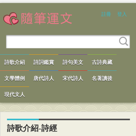
註冊
登入
詩歌介紹
詩詞鑑賞
詩句美文
古詩典藏
文學體例
唐代詩人
宋代詩人
名著讀後
現代文人
詩歌介紹-詩經