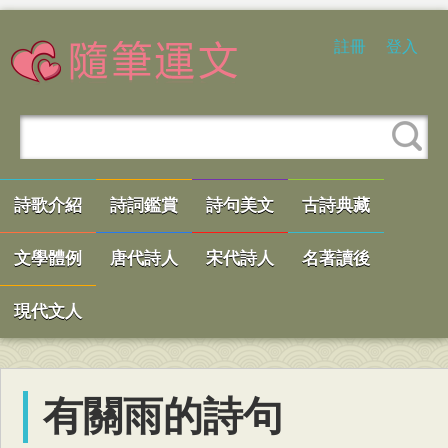
註冊
登入
詩歌介紹
詩詞鑑賞
詩句美文
古詩典藏
文學體例
唐代詩人
宋代詩人
名著讀後
現代文人
有關雨的詩句