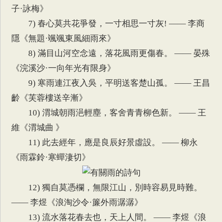
子·詠梅》
7) 春心莫共花爭發，一寸相思一寸灰! —— 李商
隱《無題·颯颯東風細雨來》
8) 滿目山河空念遠，落花風雨更傷春。 —— 晏殊
《浣溪沙·一向年光有限身》
9) 寒雨連江夜入吳，平明送客楚山孤。 —— 王昌
齡《芙蓉樓送辛漸》
10) 渭城朝雨浥輕塵，客舍青青柳色新。 —— 王
維《渭城曲 》
11) 此去經年，應是良辰好景虛設。 —— 柳永
《雨霖鈴·寒蟬淒切》
12) 獨自莫憑欄，無限江山，別時容易見時難。
—— 李煜《浪淘沙令·簾外雨潺潺》
13) 流水落花春去也，天上人間。 —— 李煜《浪