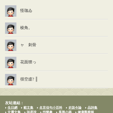
怪珈ゐ
棱角。
ャ 刺骨
花面狸っ
很空虛? ║
友站連結：
生日網
範文集
名言佳句小百科
史說今論
品詩集
玄靈文集
談星說
找樂趣
風雅小築
健康觀察報