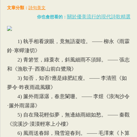
文章分類：
詩句美文
關於優美流行的現代詩歌精選
你也會想看的：
1) 執手相看淚眼，竟無語凝噎。 —— 柳永《雨霖
鈴·寒蟬淒切》
2) 青箬笠，綠蓑衣，斜風細雨不須歸。 —— 張志
和《漁歌子·西塞山前白鷺飛》
3) 知否，知否?應是綠肥紅瘦。 —— 李清照《如
夢令·昨夜雨疏風驟》
4) 簾外雨潺潺，春意闌珊。 —— 李煜《浪淘沙令
·簾外雨潺潺》
5) 自在飛花輕似夢，無邊絲雨細如愁。 —— 秦觀
《浣溪沙·漠漠輕寒上小樓》
6) 風雨送春歸，飛雪迎春到。 —— 毛澤東《卜算