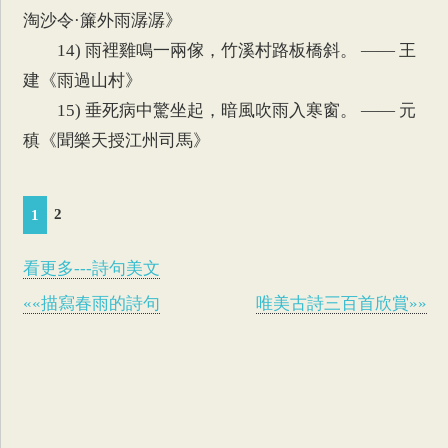
淘沙令·簾外雨潺潺》
14) 雨裡雞鳴一兩傢，竹溪村路板橋斜。 —— 王
建《雨過山村》
15) 垂死病中驚坐起，暗風吹雨入寒窗。 —— 元
稹《聞樂天授江州司馬》
2
1
看更多---詩句美文
««描寫春雨的詩句
唯美古詩三百首欣賞»»